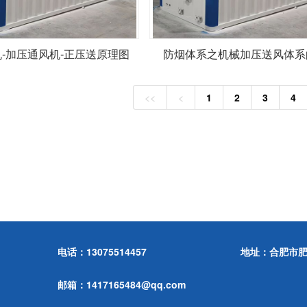
-加压通风机-正压送原理图
防烟体系之机械加压送风体系
<<
<
1
2
3
4
电话：
13075514457
地址：
合肥市
邮箱：
1417165484@qq.com