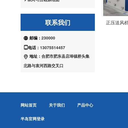
联系我们
正压送风机
邮编：
230000

电话：
13075514457

地址：
合肥市肥东县店埠镇桥头集

北路与袁河西路交叉口
网站首页
关于我们
产品中心
半岛官网登录