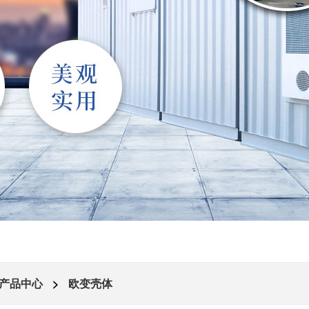
产品中心
>
欧变壳体