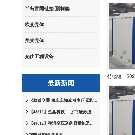
半岛官网链接-预制舱
欧变壳体
美变壳体
光伏工程设备
最新新闻
《轨道交通 机车车辆牵引变压器和电抗器》等9项铁路国家标准正式对外发布
【48812】金盘科技： 浙商证券股份有限公司关于海南金盘智能科技股份有限公司2024年半年度继续督导盯梢陈述
【48812】整流变压器的容量以及根本整流线路
双向可控硅原理图