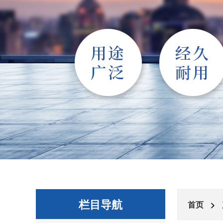
栏目导航
首页
>