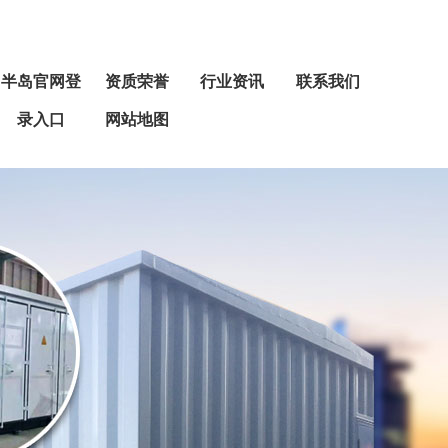
半岛官网登
资质荣誉
行业资讯
联系我们
录入口
网站地图