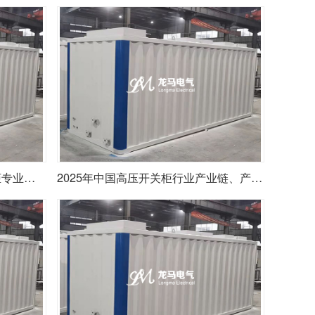
2026年第二季度重庆GCS开关柜专业批发商综合评估与优选指南
2025年中国高压开关柜行业产业链、产量、市场规模、重点企业及未来趋势研判：电力需求量开始上涨推动行业升级带动高压开关柜规模突破千亿元[图]