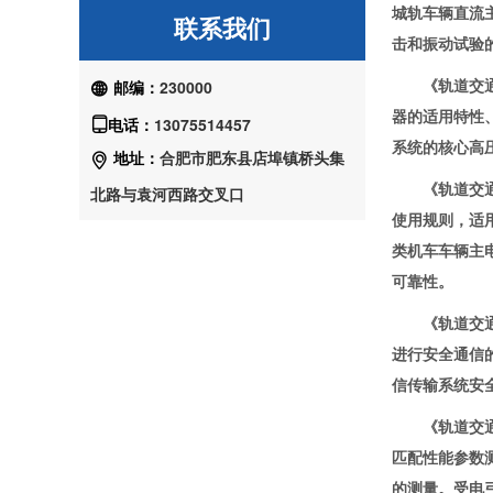
城轨车辆直流
联系我们
击和振动试验
《轨道交通 机
邮编：
230000

器的适用特性
电话：
13075514457

系统的核心高
地址：
合肥市肥东县店埠镇桥头集

《轨道交通 机
北路与袁河西路交叉口
使用规则，适用
类机车车辆主
可靠性。
《轨道交通 通
进行安全通信
信传输系统安
《轨道交通 受
匹配性能参数
的测量。受电