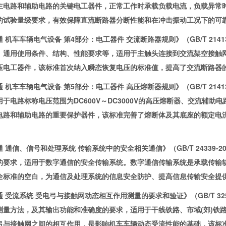
主电路和辅助电路的关键电工器件，正常工作时承载负载电流，负载异常
的试验量级要求，有效保障直流断路器分断性能和在冲击振动工况下的可
车车辆电气设备 第4部分：电工器件 交流断路器规则》（GB/T 2141
、通用使用条件、结构、性能要求等，适用于主触头连接到交流架空接触
压电工器件，该标准首次纳入瞬态恢复电压的标准值，提高了交流断路器
车车辆电气设备 第5部分：电工器件 高压熔断器规则》（GB/T 2141
于电路标称电压范围为DC600V～DC3000V的高压熔断器、交流辅助
电路和辅助电路的重要保护器件，该标准完善了熔断体及其底座的额定电
信、信号和处理系统 传输系统中的安全相关通信》（GB/T 24339-
的要求，适用于数字通信的安全传输系统。数字通信传输系统是承载传输
全标准的空白，为通信及处理系统的信息安全防护、提高信息传输安全提
流系统 受电弓与接触网动态相互作用测量的要求和验证》（GB/T 325
测量方法，及其输出功能和准确度的要求，适用于干线铁路、市域(郊)铁
弓与接触网之间的相互作用，是影响机车车辆动态受流性能的基础，该标