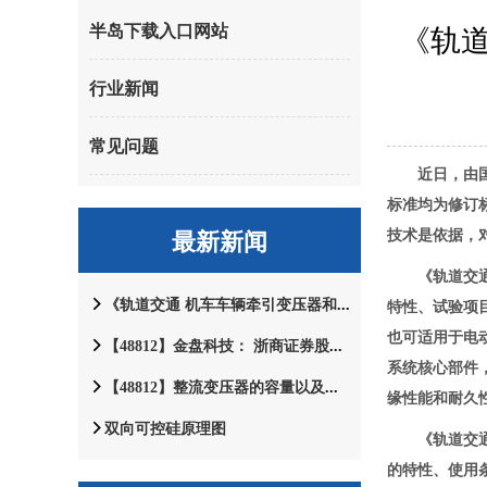
《轨
半岛下载入口网站
行业新闻
常见问题
近日，由国家
标准均为修订
最新新闻
技术是依据，
《轨道交通 机
特性、试验项
《轨道交通 机车车辆牵引变压器和电抗器》等9项铁路国家标准正式对外发布
也可适用于电
【48812】金盘科技： 浙商证券股份有限公司关于海南金盘智能科技股份有限公司2024年半年度继续督导盯梢陈述
系统核心部件
【48812】整流变压器的容量以及根本整流线路
缘性能和耐久
双向可控硅原理图
《轨道交通 机
的特性、使用