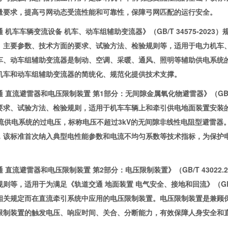
量要求，提高弓网动态受流性能和可靠性，保障弓网匹配的运行安全。
车车辆变流设备 机车、动车组辅助变流器》（GB/T 34575-202
、主要参数、技术方面的要求、试验方法、检验规则等，适用于电力机车
车、动车组辅助变流器是制动、空调、采暖、通风、照明等辅助供电系统
机车和动车组辅助变流器的简统化、规范化提供技术支撑。
流避雷器和电压限制装置 第1部分：无间隙金属氧化物避雷器》（GB/T 4
求、试验方法、检验规则，适用于机车车辆上和牵引供电地面装置安装的用于限
直流供电系统的过电压，标称电压不超过3kV的无间隙非线性电阻型避雷
，该标准首次纳入典型电性能参数和电流不均匀系数等技术指标，为保护
流避雷器和电压限制装置 第2部分：电压限制装置》（GB/T 43022.
则等，适用于为满足《轨道交通 地面装置 电气安全、接地和回流》（GB/T 
相关规定而在直流牵引系统中应用的电压限制装置。电压限制装置是兼顾
限制装置的触发电压、响应时间、关合、分断能力，有效保障人身安全和