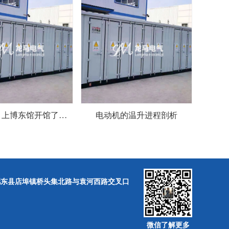
【48812】上博东馆开馆了！西门子动力为它顺畅启用保驾护航
电动机的温升进程剖析
肥东县店埠镇桥头集北路与袁河西路交叉口
微信了解更多