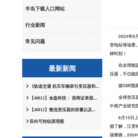
半岛下载入口网站
行业新闻
2024年8
常见问题
变电站等场景
碑时刻！
在全球能源转
最新新闻
压器，不仅能
据GMI预测，
《轨道交通 机车车辆牵引变压器和电抗器》等9项铁路国家标准正式对外发布
全球变压器需
【48812】金盘科技： 浙商证券股份有限公司关于海南金盘智能科技股份有限公司2024年半年度继续督导盯梢陈述
中商产业研究院
【48812】整流变压器的容量以及根本整流线路
8月15日上
双向可控硅原理图
据了解，江变科
场青睐，202