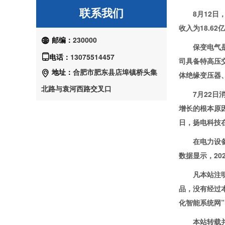
联系我们
8月12日，保
收入为18.6
邮编：
230000

保变电气是我
电话：
13075514457

司具备特高压
地址：
合肥市肥东县店埠镇桥头集

体绝缘变压器
北路与袁河西路交叉口
7月22日消息
增长的根本原
日，扬电科技
在电力设备领
数据显示，2
凡本站注明“
品，没有经过
化智能系统网
本站转载并注