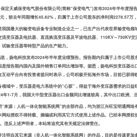
定天威保变电气股份有限公司(简称“保变电气”)发布2024年半年度报告
2亿元，较去年同期增长45.82%，归属于上市公司股东的净利润2278.57万
国最大的输变电设备专业制造企业之一，已生产出代表世界输变电领域
交流变压器及电抗器、直流换流变压器及平波电抗器、110KV～750K
、试验变压器等特型产品的生产能力。
，扬电科技发布2024年半年度业绩预告。报告期内归属于上市公司股东的
因是报告期内国内及国外销售订单同比增加等。据悉，扬电科技变压器出
在互动平台向有投资者提问时表示，公司积极开拓海外市场，目前已获得
域中，变压器是电力系统中的“心脏”，得益于海外变压器需求的日益
024年1-7月，我国大中型变压器出口金额同比增速较高，其中出口欧洲
来源：人机一体化智能系统网”的全部作品，均为浙江兴旺宝明通网络有
本网站授权不得转载、摘编或利用其它方式使用上述作品。已经本网授权
”。违反上述声明者，本站将追究其有关规定法律责任。
明自其它来源（非人机一体化智能系统网）的作品，目的是传递更加多